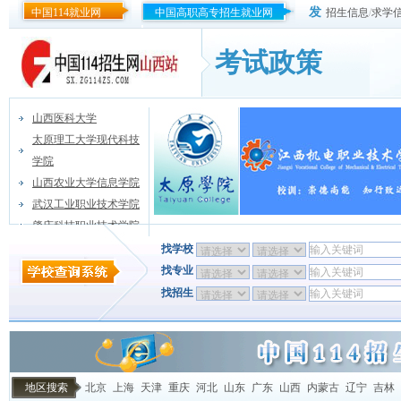
发
中国114就业网
中国高职高专招生就业网
招生信息
/
求学
考试政策
山西医科大学
太原理工大学现代科技
学院
山西农业大学信息学院
武汉工业职业技术学院
肇庆科技职业技术学院
找学校
找专业
找招生
地区搜索
北京
上海
天津
重庆
河北
山东
广东
山西
内蒙古
辽宁
吉林