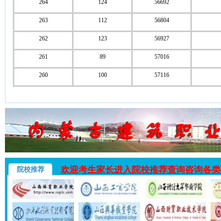
264
124
56692
263
112
56804
262
123
56927
261
89
57016
260
100
57116
欢迎考生家长进入院校推荐查询咨询各类
院校推荐