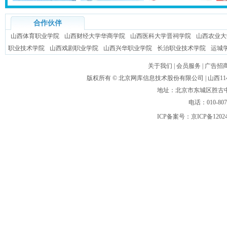
合作伙伴
山西体育职业学院
山西财经大学华商学院
山西医科大学晋祠学院
山西农业大
职业技术学院
山西戏剧职业学院
山西兴华职业学院
长治职业技术学院
运城
关于我们
|
会员服务
|
广告招
版权所有 ©
北京网库信息技术股份有限公司
| 山西
地址：北京市东城区胜古中路
电话：010-80
ICP备案号：
京ICP备1202