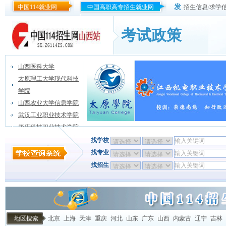
发
中国114就业网
中国高职高专招生就业网
招生信息
/
求学
考试政策
山西医科大学
太原理工大学现代科技
学院
山西农业大学信息学院
武汉工业职业技术学院
肇庆科技职业技术学院
找学校
找专业
找招生
地区搜索
北京
上海
天津
重庆
河北
山东
广东
山西
内蒙古
辽宁
吉林