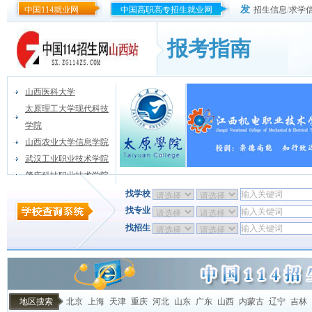
发
中国114就业网
中国高职高专招生就业网
招生信息
/
求学
报考指南
山西医科大学
太原理工大学现代科技
学院
山西农业大学信息学院
武汉工业职业技术学院
肇庆科技职业技术学院
找学校
找专业
找招生
地区搜索
北京
上海
天津
重庆
河北
山东
广东
山西
内蒙古
辽宁
吉林