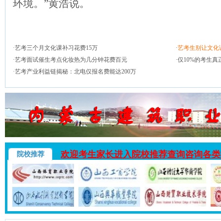
环境。”黄浩说。
·
艺考三个月文化课补习花费15万
·
艺考生别让文化
·
艺考面试催生考点化妆热为几分钟花费百元
·
仅10%的考生
·
艺考产业利益链揭秘：北电仅报名费能达200万
欢迎考生家长进入院校推荐查询咨询各类
院校推荐