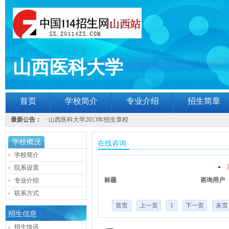
山西医科大学
首页
学校简介
专业介绍
招生简章
最新公告：
·
山西医科大学2013年招生章程
学校概况
在线咨询
学校简介
院系设置
标题
咨询用户
专业介绍
联系方式
首页
上一页
1
下一页
末页
招生信息
招生快讯