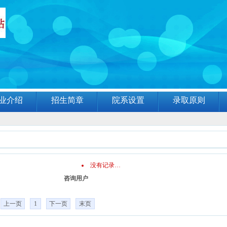
业介绍
招生简章
院系设置
录取原则
没有记录…
咨询用户
上一页
1
下一页
末页